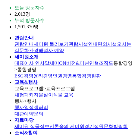
오늘 방문자수
2,013명
누적 방문자수
1,591,370명
관람안내
관람안내
세미원 둘러보기
관람시설안내
편의시설
오시는
길
문화관광해설사 예약
세미원소개
대표이사 인사말
세미ON
비전&미션
연혁
조직도
통합경영
>통합경영
ESG경영
윤리경영
인권경영
통합경영현황
교육&행사
교육프로그램
>교육프로그램
체험패키지
물살이식물 교육
행사
>행사
행사일정
갤러리
대관
예약문의
자료마당
세미원 식물정보
언론속의 세미원
경기정원문화박람회
소식&참여