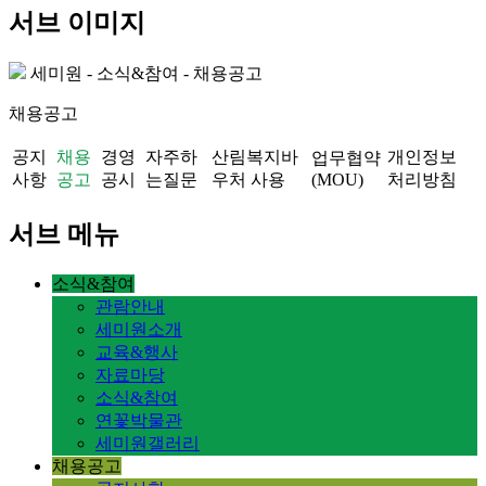
서브 이미지
세미원 - 소식&참여 - 채용공고
채용공고
공지
채용
경영
자주하
산림복지바
개인정보
업무협약
사항
공고
공시
는질문
우처 사용
(MOU)
처리방침
서브 메뉴
소식&참여
관람안내
세미원소개
교육&행사
자료마당
소식&참여
연꽃박물관
세미원갤러리
채용공고