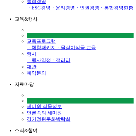
통합경영
ㆍESG경영
ㆍ윤리경영
ㆍ인권경영
ㆍ통합경영현황
교육&행사
교육프로그램
ㆍ체험패키지
ㆍ물살이식물 교육
행사
ㆍ행사일정
ㆍ갤러리
대관
예약문의
자료마당
세미원 식물정보
언론속의 세미원
경기정원문화박람회
소식&참여