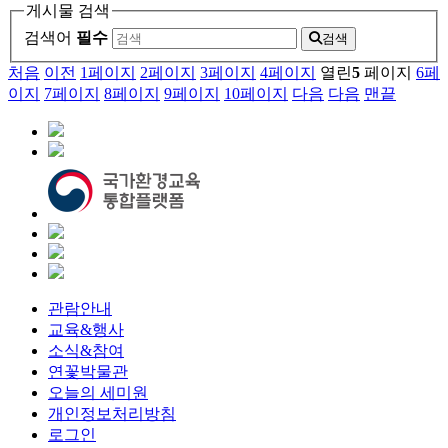
게시물 검색
검색어
필수
검색
처음
이전
1
페이지
2
페이지
3
페이지
4
페이지
열린
5
페이지
6
페
이지
7
페이지
8
페이지
9
페이지
10
페이지
다음
다음
맨끝
관람안내
교육&행사
소식&참여
연꽃박물관
오늘의 세미원
개인정보처리방침
로그인