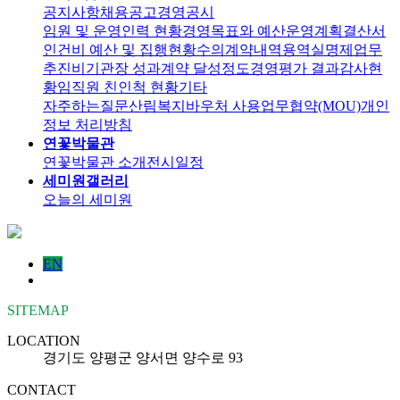
공지사항
채용공고
경영공시
임원 및 운영인력 현황
경영목표와 예산운영계획
결산서
인건비 예산 및 집행현황
수의계약내역
용역실명제
업무
추진비
기관장 성과계약 달성정도
경영평가 결과
감사현
황
임직원 친인척 현황
기타
자주하는질문
산림복지바우처 사용
업무협약(MOU)
개인
정보 처리방침
연꽃박물관
연꽃박물관 소개
전시일정
세미원갤러리
오늘의 세미원
EN
SITEMAP
LOCATION
경기도 양평군 양서면 양수로 93
CONTACT