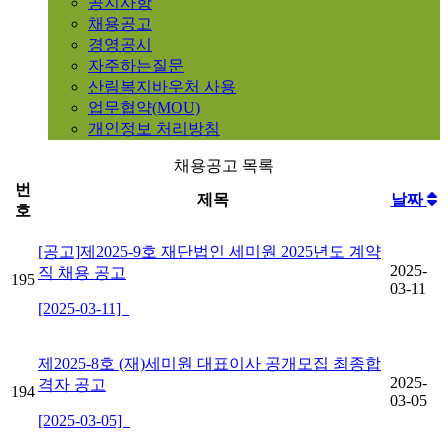
공지사항
채용공고
경영공시
자주하는질문
산림복지바우처 사용
업무협약(MOU)
개인정보 처리방침
채용공고 목록
번
제목
날짜
호
[공고]제2025-9호 재단법인 세미원 2025년도 계약
2025-
직 채용 공고
195
03-11
[2025-03-11]
제2025-8호 (재)세미원 대표이사 공개모집 최종합
2025-
격자 공고
194
03-05
[2025-03-05]