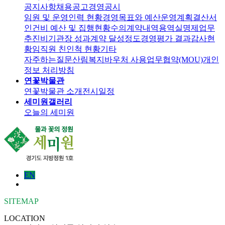
공지사항
채용공고
경영공시
임원 및 운영인력 현황
경영목표와 예산운영계획
결산서
인건비 예산 및 집행현황
수의계약내역
용역실명제
업무
추진비
기관장 성과계약 달성정도
경영평가 결과
감사현
황
임직원 친인척 현황
기타
자주하는질문
산림복지바우처 사용
업무협약(MOU)
개인
정보 처리방침
연꽃박물관
연꽃박물관 소개
전시일정
세미원갤러리
오늘의 세미원
EN
SITEMAP
LOCATION