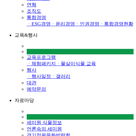
연혁
조직도
통합경영
ㆍESG경영
ㆍ윤리경영
ㆍ인권경영
ㆍ통합경영현황
교육&행사
교육프로그램
ㆍ체험패키지
ㆍ물살이식물 교육
행사
ㆍ행사일정
ㆍ갤러리
대관
예약문의
자료마당
세미원 식물정보
언론속의 세미원
경기정원문화박람회