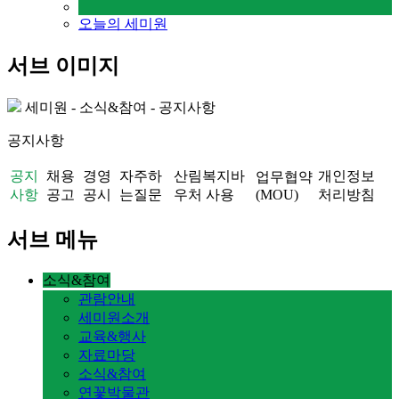
오늘의 세미원
서브 이미지
세미원 - 소식&참여 - 공지사항
공지사항
공지
채용
경영
자주하
산림복지바
개인정보
업무협약
사항
공고
공시
는질문
우처 사용
(MOU)
처리방침
서브 메뉴
소식&참여
관람안내
세미원소개
교육&행사
자료마당
소식&참여
연꽃박물관