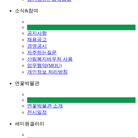
소식&참여
공지사항
채용공고
경영공시
자주하는질문
산림복지바우처 사용
업무협약(MOU)
개인정보 처리방침
연꽃박물관
연꽃박물관 소개
전시일정
세미원갤러리