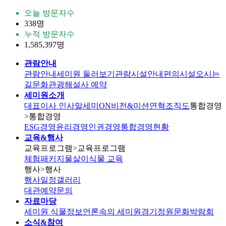
오늘 방문자수
338명
누적 방문자수
1,585,397명
관람안내
관람안내
세미원 둘러보기
관람시설안내
편의시설
오시는
길
문화관광해설사 예약
세미원소개
대표이사 인사말
세미ON
비전&미션
연혁
조직도
통합경영
>통합경영
ESG경영
윤리경영
인권경영
통합경영현황
교육&행사
교육프로그램
>교육프로그램
체험패키지
물살이식물 교육
행사
>행사
행사일정
갤러리
대관
예약문의
자료마당
세미원 식물정보
언론속의 세미원
경기정원문화박람회
소식&참여