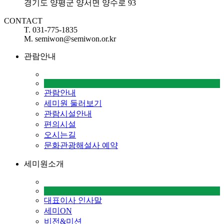
경기도 양평군 양서면 양수로 93
CONTACT
T. 031-775-1835
M. semiwon@semiwon.or.kr
관람안내
관람안내
세미원 둘러보기
관람시설안내
편의시설
오시는길
문화관광해설사 예약
세미원소개
대표이사 인사말
세미ON
비전&미션