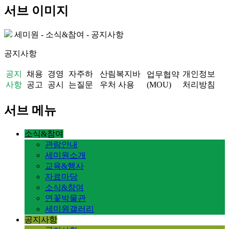
서브 이미지
세미원 - 소식&참여 - 공지사항
공지사항
공지
채용
경영
자주하
산림복지바
개인정보
업무협약
사항
공고
공시
는질문
우처 사용
(MOU)
처리방침
서브 메뉴
소식&참여
관람안내
세미원소개
교육&행사
자료마당
소식&참여
연꽃박물관
세미원갤러리
공지사항