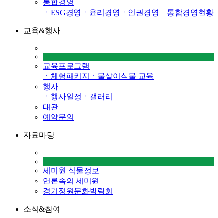
통합경영
ㆍESG경영
ㆍ윤리경영
ㆍ인권경영
ㆍ통합경영현황
교육&행사
교육프로그램
ㆍ체험패키지
ㆍ물살이식물 교육
행사
ㆍ행사일정
ㆍ갤러리
대관
예약문의
자료마당
세미원 식물정보
언론속의 세미원
경기정원문화박람회
소식&참여