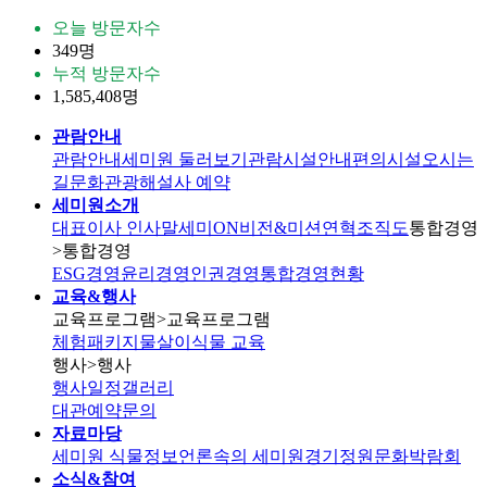
오늘 방문자수
349명
누적 방문자수
1,585,408명
관람안내
관람안내
세미원 둘러보기
관람시설안내
편의시설
오시는
길
문화관광해설사 예약
세미원소개
대표이사 인사말
세미ON
비전&미션
연혁
조직도
통합경영
>통합경영
ESG경영
윤리경영
인권경영
통합경영현황
교육&행사
교육프로그램
>교육프로그램
체험패키지
물살이식물 교육
행사
>행사
행사일정
갤러리
대관
예약문의
자료마당
세미원 식물정보
언론속의 세미원
경기정원문화박람회
소식&참여