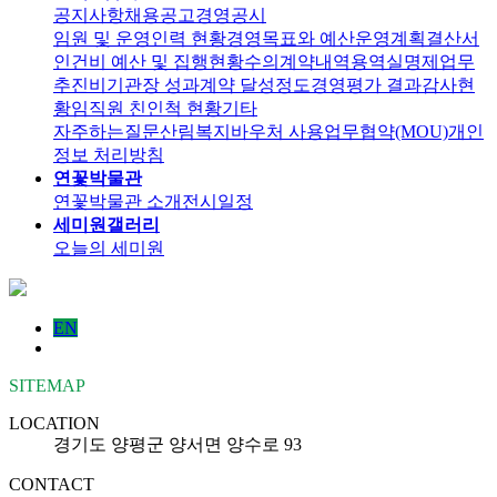
공지사항
채용공고
경영공시
임원 및 운영인력 현황
경영목표와 예산운영계획
결산서
인건비 예산 및 집행현황
수의계약내역
용역실명제
업무
추진비
기관장 성과계약 달성정도
경영평가 결과
감사현
황
임직원 친인척 현황
기타
자주하는질문
산림복지바우처 사용
업무협약(MOU)
개인
정보 처리방침
연꽃박물관
연꽃박물관 소개
전시일정
세미원갤러리
오늘의 세미원
EN
SITEMAP
LOCATION
경기도 양평군 양서면 양수로 93
CONTACT