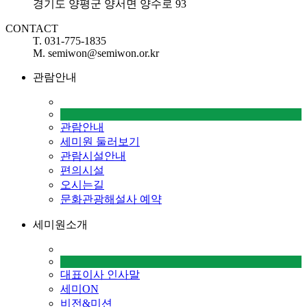
경기도 양평군 양서면 양수로 93
CONTACT
T. 031-775-1835
M. semiwon@semiwon.or.kr
관람안내
관람안내
세미원 둘러보기
관람시설안내
편의시설
오시는길
문화관광해설사 예약
세미원소개
대표이사 인사말
세미ON
비전&미션