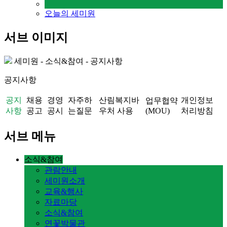
오늘의 세미원
서브 이미지
세미원 - 소식&참여 - 공지사항
공지사항
공지
채용
경영
자주하
산림복지바
개인정보
업무협약
사항
공고
공시
는질문
우처 사용
(MOU)
처리방침
서브 메뉴
소식&참여
관람안내
세미원소개
교육&행사
자료마당
소식&참여
연꽃박물관