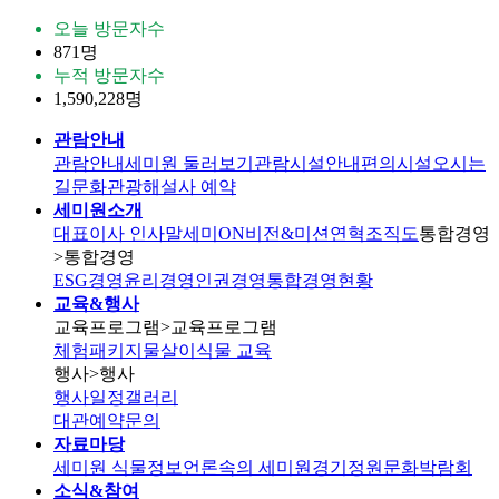
오늘 방문자수
871명
누적 방문자수
1,590,228명
관람안내
관람안내
세미원 둘러보기
관람시설안내
편의시설
오시는
길
문화관광해설사 예약
세미원소개
대표이사 인사말
세미ON
비전&미션
연혁
조직도
통합경영
>통합경영
ESG경영
윤리경영
인권경영
통합경영현황
교육&행사
교육프로그램
>교육프로그램
체험패키지
물살이식물 교육
행사
>행사
행사일정
갤러리
대관
예약문의
자료마당
세미원 식물정보
언론속의 세미원
경기정원문화박람회
소식&참여