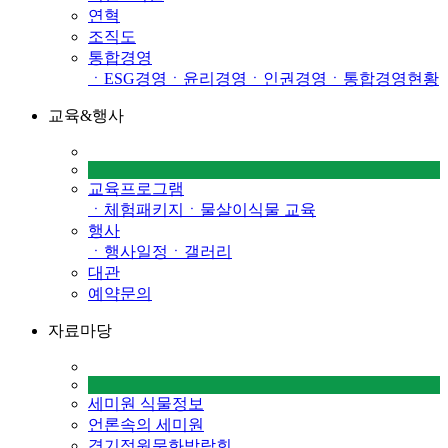
연혁
조직도
통합경영
ㆍESG경영
ㆍ윤리경영
ㆍ인권경영
ㆍ통합경영현황
교육&행사
교육프로그램
ㆍ체험패키지
ㆍ물살이식물 교육
행사
ㆍ행사일정
ㆍ갤러리
대관
예약문의
자료마당
세미원 식물정보
언론속의 세미원
경기정원문화박람회