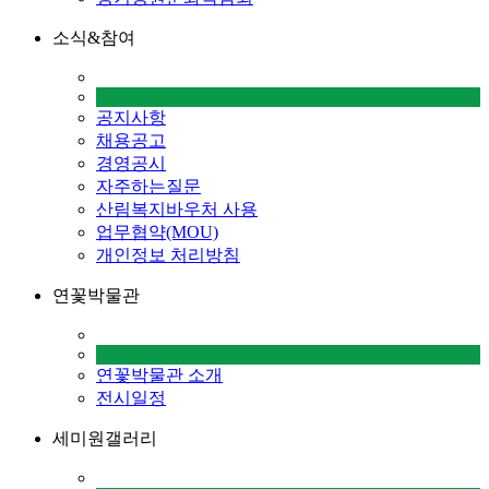
소식&참여
공지사항
채용공고
경영공시
자주하는질문
산림복지바우처 사용
업무협약(MOU)
개인정보 처리방침
연꽃박물관
연꽃박물관 소개
전시일정
세미원갤러리