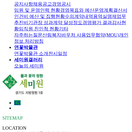
공지사항
채용공고
경영공시
임원 및 운영인력 현황
경영목표와 예산운영계획
결산서
인건비 예산 및 집행현황
수의계약내역
용역실명제
업무
추진비
기관장 성과계약 달성정도
경영평가 결과
감사현
황
임직원 친인척 현황
기타
자주하는질문
산림복지바우처 사용
업무협약(MOU)
개인
정보 처리방침
연꽃박물관
연꽃박물관 소개
전시일정
세미원갤러리
오늘의 세미원
EN
SITEMAP
LOCATION