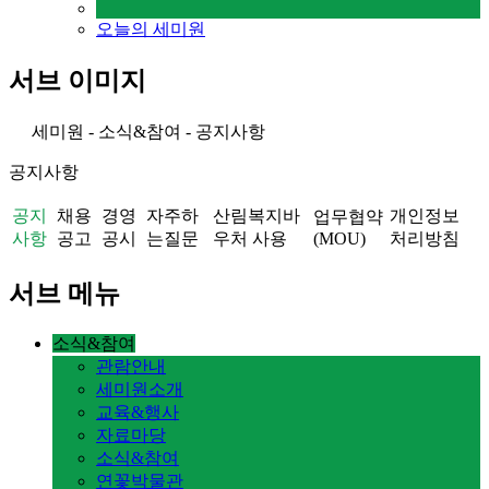
오늘의 세미원
서브 이미지
세미원 - 소식&참여 - 공지사항
공지사항
공지
채용
경영
자주하
산림복지바
개인정보
업무협약
사항
공고
공시
는질문
우처 사용
(MOU)
처리방침
서브 메뉴
소식&참여
관람안내
세미원소개
교육&행사
자료마당
소식&참여
연꽃박물관