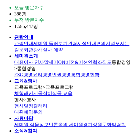
오늘 방문자수
388명
누적 방문자수
1,585,447명
관람안내
관람안내
세미원 둘러보기
관람시설안내
편의시설
오시는
길
문화관광해설사 예약
세미원소개
대표이사 인사말
세미ON
비전&미션
연혁
조직도
통합경영
>통합경영
ESG경영
윤리경영
인권경영
통합경영현황
교육&행사
교육프로그램
>교육프로그램
체험패키지
물살이식물 교육
행사
>행사
행사일정
갤러리
대관
예약문의
자료마당
세미원 식물정보
언론속의 세미원
경기정원문화박람회
소식&참여