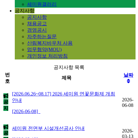
세미원갤러리
공지사항
공지사항
채용공고
경영공시
자주하는질문
산림복지바우처 사용
업무협약(MOU)
개인정보 처리방침
공지사항 목록
번
날짜
제목
호
[2026.06.26~08.17] 2026 세미원 연꽃문화제 개최
2026-
안내
공
06-08
지
[2026-06-08]
세미원 전면부 시설개선공사 안내
2026-
공
03-13