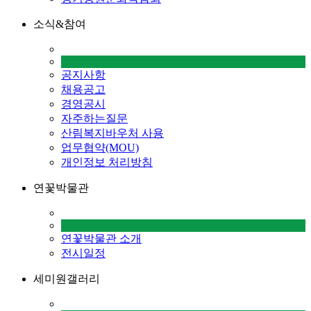
소식&참여
공지사항
채용공고
경영공시
자주하는질문
산림복지바우처 사용
업무협약(MOU)
개인정보 처리방침
연꽃박물관
연꽃박물관 소개
전시일정
세미원갤러리