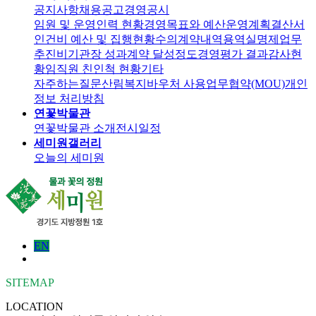
공지사항
채용공고
경영공시
임원 및 운영인력 현황
경영목표와 예산운영계획
결산서
인건비 예산 및 집행현황
수의계약내역
용역실명제
업무
추진비
기관장 성과계약 달성정도
경영평가 결과
감사현
황
임직원 친인척 현황
기타
자주하는질문
산림복지바우처 사용
업무협약(MOU)
개인
정보 처리방침
연꽃박물관
연꽃박물관 소개
전시일정
세미원갤러리
오늘의 세미원
EN
SITEMAP
LOCATION