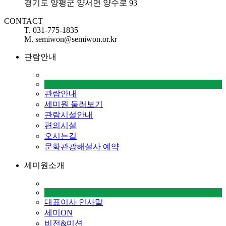
경기도 양평군 양서면 양수로 93
CONTACT
T. 031-775-1835
M. semiwon@semiwon.or.kr
관람안내
관람안내
세미원 둘러보기
관람시설안내
편의시설
오시는길
문화관광해설사 예약
세미원소개
대표이사 인사말
세미ON
비전&미션