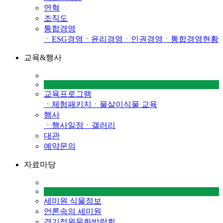
연혁
조직도
통합경영
ㆍESG경영
ㆍ윤리경영
ㆍ인권경영
ㆍ통합경영현황
교육&행사
교육프로그램
ㆍ체험패키지
ㆍ물살이식물 교육
행사
ㆍ행사일정
ㆍ갤러리
대관
예약문의
자료마당
세미원 식물정보
언론속의 세미원
경기정원문화박람회