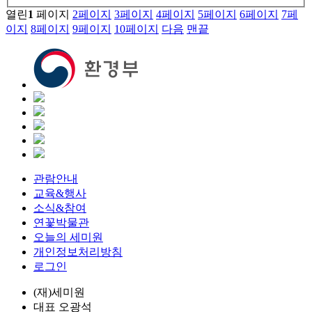
열린
1
페이지
2
페이지
3
페이지
4
페이지
5
페이지
6
페이지
7
페
이지
8
페이지
9
페이지
10
페이지
다음
맨끝
관람안내
교육&행사
소식&참여
연꽃박물관
오늘의 세미원
개인정보처리방침
로그인
(재)세미원
대표
오광석