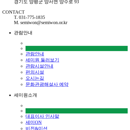
경기도 양평군 양서면 양수로 93
CONTACT
T. 031-775-1835
M. semiwon@semiwon.or.kr
관람안내
관람안내
세미원 둘러보기
관람시설안내
편의시설
오시는길
문화관광해설사 예약
세미원소개
대표이사 인사말
세미ON
비전&미션