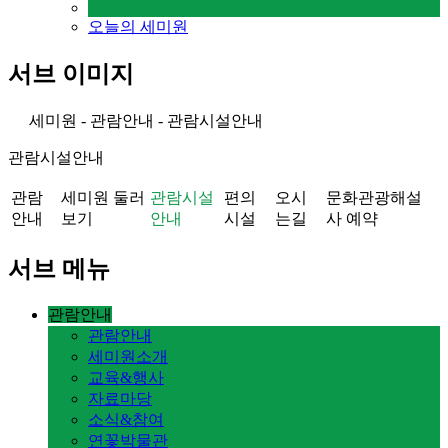
오늘의 세미원
서브 이미지
세미원 - 관람안내 - 관람시설안내
관람시설안내
관람
세미원 둘러
관람시설
편의
오시
문화관광해설
안내
보기
안내
시설
는길
사 예약
서브 메뉴
관람안내
관람안내
세미원소개
교육&행사
자료마당
소식&참여
연꽃박물관