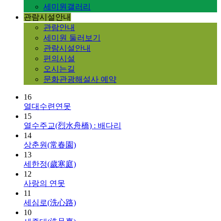
세미원갤러리
관람시설안내
관람안내
세미원 둘러보기
관람시설안내
편의시설
오시는길
문화관광해설사 예약
16
열대수련연못
15
열수주교(烈水舟橋) : 배다리
14
상춘원(常春園)
13
세한정(歲寒庭)
12
사랑의 연못
11
세심로(洗心路)
10