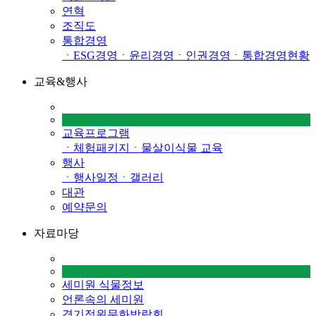
연혁
조직도
통합경영
ㆍESG경영
ㆍ윤리경영
ㆍ인권경영
ㆍ통합경영현황
교육&행사
교육프로그램
ㆍ체험패키지
ㆍ물살이식물 교육
행사
ㆍ행사일정
ㆍ갤러리
대관
예약문의
자료마당
세미원 식물정보
언론속의 세미원
경기정원문화박람회