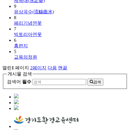
세족대(洗足臺)
9
유상곡수(流觴曲水)
8
페리기념연못
7
빅토리아연못
6
홍련지
5
교육의정원
열린
1
페이지
2
페이지
다음
맨끝
게시물 검색
검색어
필수
검색