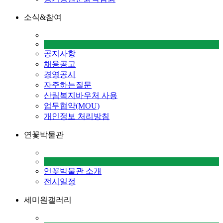
소식&참여
공지사항
채용공고
경영공시
자주하는질문
산림복지바우처 사용
업무협약(MOU)
개인정보 처리방침
연꽃박물관
연꽃박물관 소개
전시일정
세미원갤러리