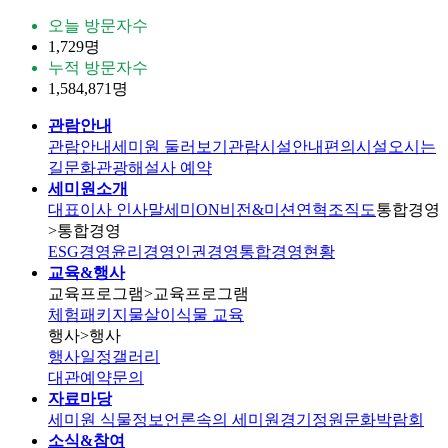
오늘 방문자수
1,729명
누적 방문자수
1,584,871명
관람안내
관람안내
세미원 둘러보기
관람시설안내
편의시설
오시는
길
문화관광해설사 예약
세미원소개
대표이사 인사말
세미ON
비전&미션
연혁
조직도
통합경영
>통합경영
ESG경영
윤리경영
인권경영
통합경영현황
교육&행사
교육프로그램
>교육프로그램
체험패키지
물살이식물 교육
행사
>행사
행사일정
갤러리
대관
예약문의
자료마당
세미원 식물정보
언론속의 세미원
경기정원문화박람회
소식&참여