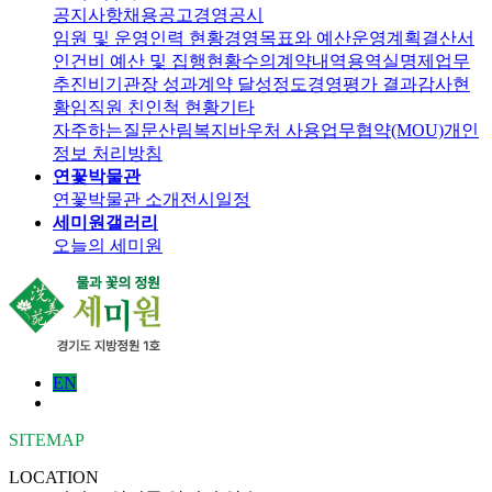
공지사항
채용공고
경영공시
임원 및 운영인력 현황
경영목표와 예산운영계획
결산서
인건비 예산 및 집행현황
수의계약내역
용역실명제
업무
추진비
기관장 성과계약 달성정도
경영평가 결과
감사현
황
임직원 친인척 현황
기타
자주하는질문
산림복지바우처 사용
업무협약(MOU)
개인
정보 처리방침
연꽃박물관
연꽃박물관 소개
전시일정
세미원갤러리
오늘의 세미원
EN
SITEMAP
LOCATION