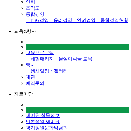
연혁
조직도
통합경영
ㆍESG경영
ㆍ윤리경영
ㆍ인권경영
ㆍ통합경영현황
교육&행사
교육프로그램
ㆍ체험패키지
ㆍ물살이식물 교육
행사
ㆍ행사일정
ㆍ갤러리
대관
예약문의
자료마당
세미원 식물정보
언론속의 세미원
경기정원문화박람회