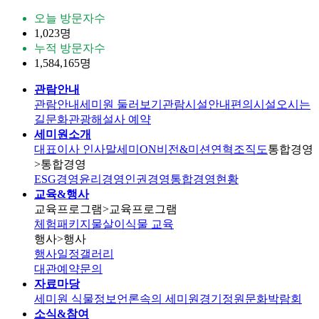
오늘 방문자수
1,023명
누적 방문자수
1,584,165명
관람안내
관람안내
세미원 둘러보기
관람시설안내
편의시설
오시는
길
문화관광해설사 예약
세미원소개
대표이사 인사말
세미ON
비전&미션
연혁
조직도
통합경영
>통합경영
ESG경영
윤리경영
인권경영
통합경영현황
교육&행사
교육프로그램
>교육프로그램
체험패키지
물살이식물 교육
행사
>행사
행사일정
갤러리
대관
예약문의
자료마당
세미원 식물정보
언론속의 세미원
경기정원문화박람회
소식&참여