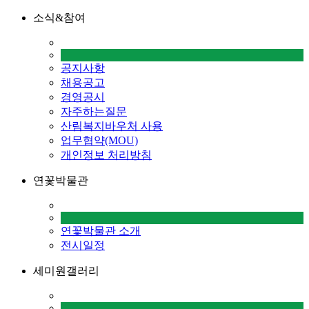
소식&참여
공지사항
채용공고
경영공시
자주하는질문
산림복지바우처 사용
업무협약(MOU)
개인정보 처리방침
연꽃박물관
연꽃박물관 소개
전시일정
세미원갤러리