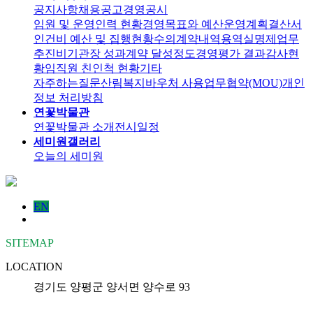
공지사항
채용공고
경영공시
임원 및 운영인력 현황
경영목표와 예산운영계획
결산서
인건비 예산 및 집행현황
수의계약내역
용역실명제
업무
추진비
기관장 성과계약 달성정도
경영평가 결과
감사현
황
임직원 친인척 현황
기타
자주하는질문
산림복지바우처 사용
업무협약(MOU)
개인
정보 처리방침
연꽃박물관
연꽃박물관 소개
전시일정
세미원갤러리
오늘의 세미원
EN
SITEMAP
LOCATION
경기도 양평군 양서면 양수로 93